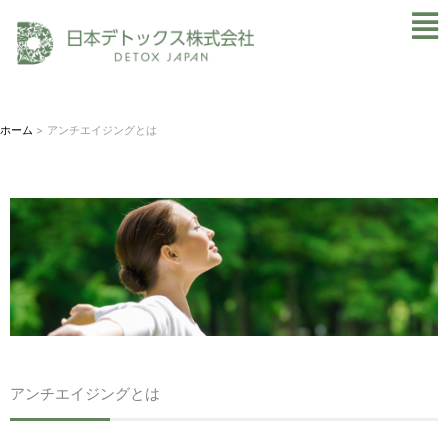
内
Mai
容
Men
を
ス
キ
ホーム
アンチエイジングとは
ッ
プ
アンチエイジングとは