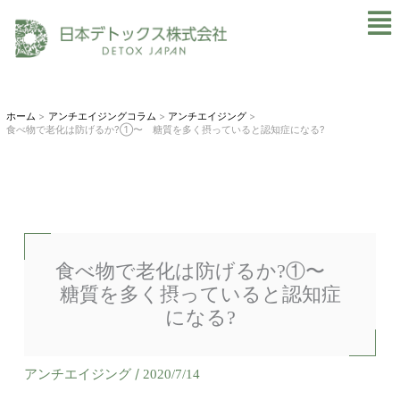
内
Mai
容
Men
を
ス
キ
ホーム
アンチエイジングコラム
アンチエイジング
食べ物で老化は防げるか?①〜 糖質を多く摂っていると認知症になる?
ッ
プ
食べ物で老化は防げるか?①〜
糖質を多く摂っていると認知症
になる?
アンチエイジング
/
2020/7/14