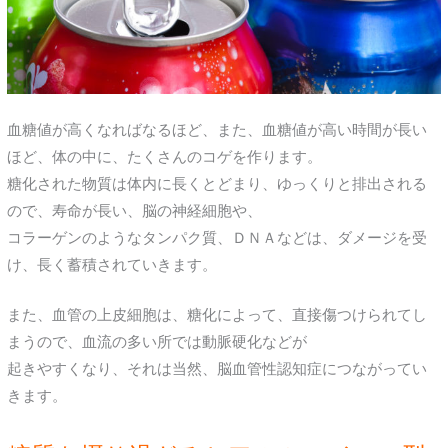
血糖値が高くなればなるほど、また、血糖値が高い時間が長い
ほど、体の中に、たくさんのコゲを作ります。
糖化された物質は体内に長くとどまり、ゆっくりと排出される
ので、寿命が長い、脳の神経細胞や、
コラーゲンのようなタンパク質、ＤＮＡなどは、ダメージを受
け、長く蓄積されていきます。
また、血管の上皮細胞は、糖化によって、直接傷つけられてし
まうので、血流の多い所では動脈硬化などが
起きやすくなり、それは当然、脳血管性認知症につながってい
きます。