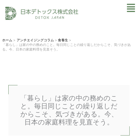
内
Mai
容
Men
を
ス
キ
ホーム
アンチエイジングコラム
食養生
「暮らし」は家の中の務めのこと。毎日同じことの繰り返しだからこそ、気づきがあ
ッ
る。今、日本の家庭料理を見直そう。
プ
「暮らし」は家の中の務めのこ
と。毎日同じことの繰り返しだ
からこそ、気づきがある。今、
日本の家庭料理を見直そう。