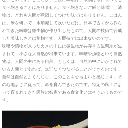
食べ飽きることはありません。食べ飽きないご飯と味噌汁、漬
物は、どれも人間が意図してつけた味ではありません。ごはん
は、米を研いで、水加減して炊いただけ。日本で古くから作ら
れてきた味噌は微生物が作り出したもので、人間の技術で合成
した美味しさとは別物です。人間技では出来ないのです。
味噌や漬物が入ったカメの中には微生物が共存する生態系が生
まれて、小さな大自然が出来ています。味噌や漬物という自然
物は、人間の中にある自然、もしくは、自然の中にいかされて
いる人間とであれば、無理なくつながることができるのです。
自然は自然とよくなじむ、このことを心地よいと感じます。そ
の心地よさに従って、命を育んできたのです。特定の風土によ
って育まれてきた民族の智恵である食文化とはそういうもので
す。