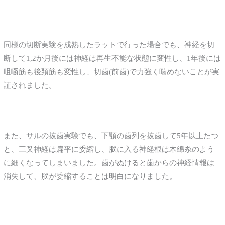
同様の切断実験を成熟したラットで行った場合でも、神経を切
断して1,2か月後には神経は再生不能な状態に変性し、1年後には
咀嚼筋も後頚筋も変性し、切歯(前歯)で力強く噛めないことが実
証されました。
また、サルの抜歯実験でも、下顎の歯列を抜歯して5年以上たつ
と、三叉神経は扁平に委縮し、脳に入る神経根は木綿糸のよう
に細くなってしまいました。歯がぬけると歯からの神経情報は
消失して、脳が委縮することは明白になりました。