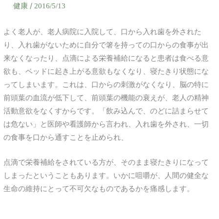
健康
/
2016/5/13
よく老人が、老人病院に入院して、口から入れ歯を外された
り、入れ歯がないために自分で箸を持っての口からの食事が出
来なくなったり、点滴による栄養補給になると患者は食べる意
欲も、ベッドに起き上がる意欲もなくなり、寝たきり状態にな
ってしまいます。これは、口からの刺激がなくなり、脳の特に
前頭葉の血流が低下して、前頭葉の機能の衰えが、老人の精神
活動意欲をなくすからです。「飲み込んで、のどに詰まらせて
は危ない」と医師や看護師から言われ、入れ歯を外され、一切
の食事を口から通すことを止められ、
点滴で栄養補給をされている方が、そのまま寝たきりになって
しまったということもあります。いかに咀嚼が、人間の健全な
生命の維持にとって不可欠なものであるかを痛感します。