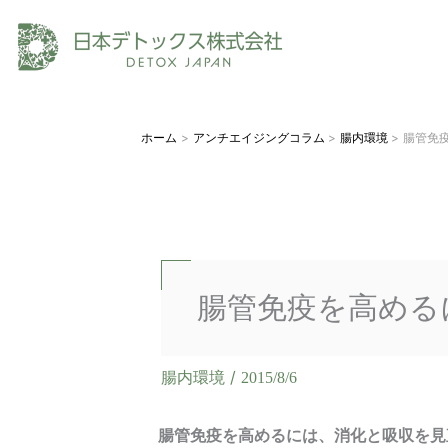
内
容
を
ス
キ
ホーム
アンチエイジングコラム
腸内環境
腸管免
ッ
プ
腸管免疫を高める
腸内環境
/
2015/8/6
腸管免疫を高めるには、消化と吸収を見