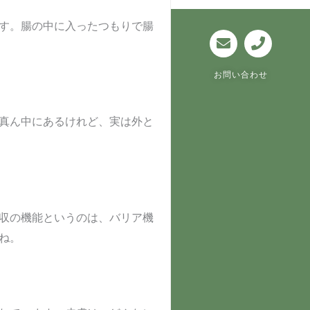
E
P
す。腸の中に入ったつもりで腸
n
h
v
o
e
n
l
e
お問い合わせ
o
p
e
真ん中にあるけれど、実は外と
収の機能というのは、バリア機
ね。